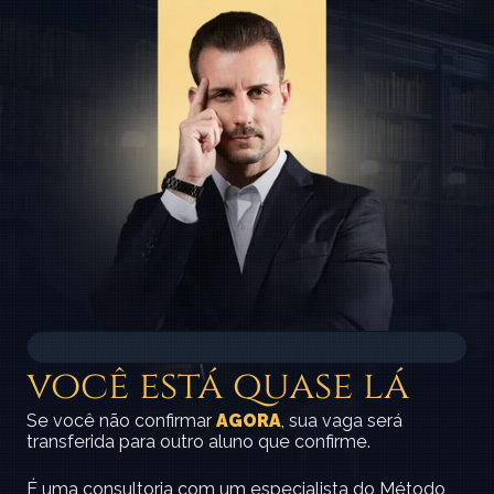
72
%
você está quase lá
Se você não confirmar 
AGORA
, sua vaga será 
transferida para outro aluno que confirme.
É uma consultoria com um especialista do Método 